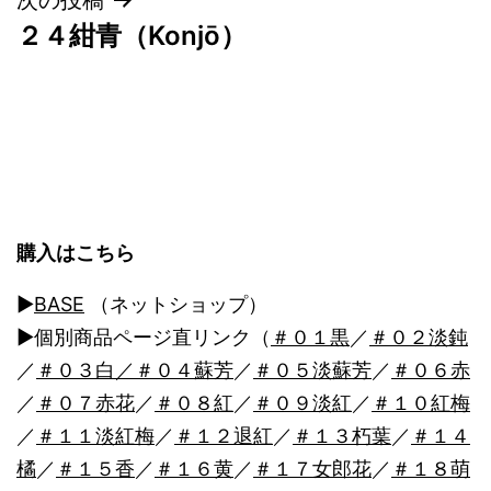
ナ
２４紺青（Konjō）
ビ
ゲ
ー
シ
ョ
購入はこちら
ン
▶︎
BASE
（ネットショップ）
▶︎個別商品ページ直リンク（
＃０１黒
／
＃０２淡鈍
／
＃０３白
／＃０４蘇芳
／
＃０５淡蘇芳
／
＃０６赤
／
＃０７赤花
／
＃０８紅
／
＃０９淡紅
／
＃１０紅梅
／
＃１１淡紅梅
／
＃１２退紅
／
＃１３朽葉
／
＃１４
橘
／
＃１５香
／
＃１６黄
／
＃１７女郎花
／
＃１８萌