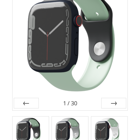
1
/
30
前
次