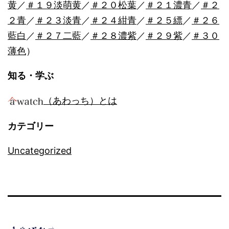
黄
／
＃１９淡萌黄
／
＃２０松葉
／
＃２１濃青
／
＃２
２青
／
＃２３淡青
／
＃２４紺青
／
＃２５縹
／
＃２６
藍白
／
＃２７二藍
／
＃２８濃紫
／
＃２９紫
／
＃３０
薄色
）
知る・学ぶ
（あわっち）とは
カテゴリー
Uncategorized