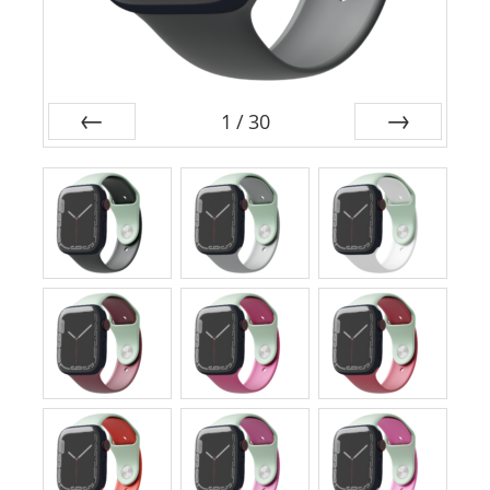
1
/
30
前
次