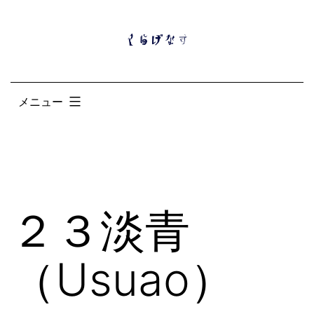
コ
ン
テ
ン
メニュー
ツ
へ
ス
キ
ッ
２３淡青
プ
（Usuao）