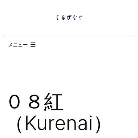
コ
ン
テ
ン
メニュー
ツ
へ
ス
キ
ッ
０８紅
プ
（Kurenai）