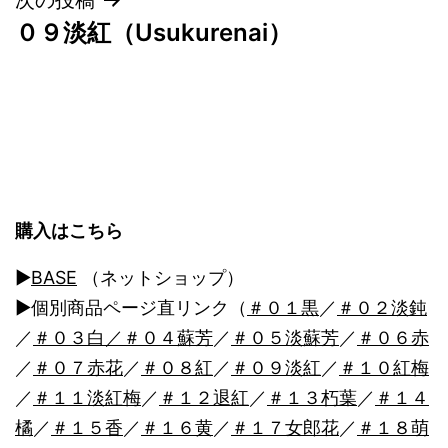
ナ
０９淡紅（Usukurenai）
ビ
ゲ
ー
シ
ョ
購入はこちら
ン
▶︎
BASE
（ネットショップ）
▶︎個別商品ページ直リンク（
＃０１黒
／
＃０２淡鈍
／
＃０３白
／＃０４蘇芳
／
＃０５淡蘇芳
／
＃０６赤
／
＃０７赤花
／
＃０８紅
／
＃０９淡紅
／
＃１０紅梅
／
＃１１淡紅梅
／
＃１２退紅
／
＃１３朽葉
／
＃１４
橘
／
＃１５香
／
＃１６黄
／
＃１７女郎花
／
＃１８萌