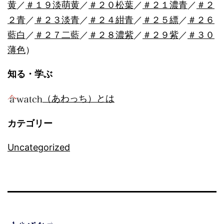
黄
／
＃１９淡萌黄
／
＃２０松葉
／
＃２１濃青
／
＃２
２青
／
＃２３淡青
／
＃２４紺青
／
＃２５縹
／
＃２６
藍白
／
＃２７二藍
／
＃２８濃紫
／
＃２９紫
／
＃３０
薄色
）
知る・学ぶ
（あわっち）とは
カテゴリー
Uncategorized