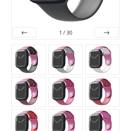
1
/
30
前
次