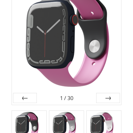
1
/
30
前
次