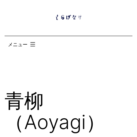
コ
ン
テ
ン
メニュー
ツ
へ
ス
キ
ッ
青柳
プ
（Aoyagi）