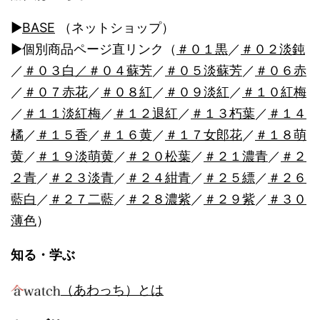
ン
▶︎
BASE
（ネットショップ）
▶︎個別商品ページ直リンク（
＃０１黒
／
＃０２淡鈍
／
＃０３白
／＃０４蘇芳
／
＃０５淡蘇芳
／
＃０６赤
／
＃０７赤花
／
＃０８紅
／
＃０９淡紅
／
＃１０紅梅
／
＃１１淡紅梅
／
＃１２退紅
／
＃１３朽葉
／
＃１４
橘
／
＃１５香
／
＃１６黄
／
＃１７女郎花
／
＃１８萌
黄
／
＃１９淡萌黄
／
＃２０松葉
／
＃２１濃青
／
＃２
２青
／
＃２３淡青
／
＃２４紺青
／
＃２５縹
／
＃２６
藍白
／
＃２７二藍
／
＃２８濃紫
／
＃２９紫
／
＃３０
薄色
）
知る・学ぶ
（あわっち）とは