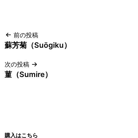
投
前の投稿
蘇芳菊（Suōgiku）
稿
ナ
次の投稿
菫（Sumire）
ビ
ゲ
ー
シ
ョ
購入はこちら