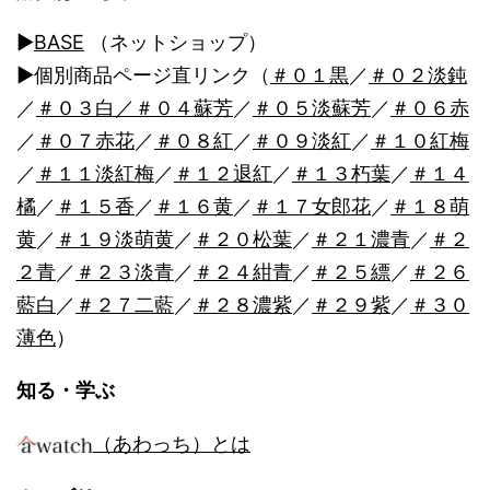
ン
▶︎
BASE
（ネットショップ）
▶︎個別商品ページ直リンク（
＃０１黒
／
＃０２淡鈍
／
＃０３白
／＃０４蘇芳
／
＃０５淡蘇芳
／
＃０６赤
／
＃０７赤花
／
＃０８紅
／
＃０９淡紅
／
＃１０紅梅
／
＃１１淡紅梅
／
＃１２退紅
／
＃１３朽葉
／
＃１４
橘
／
＃１５香
／
＃１６黄
／
＃１７女郎花
／
＃１８萌
黄
／
＃１９淡萌黄
／
＃２０松葉
／
＃２１濃青
／
＃２
２青
／
＃２３淡青
／
＃２４紺青
／
＃２５縹
／
＃２６
藍白
／
＃２７二藍
／
＃２８濃紫
／
＃２９紫
／
＃３０
薄色
）
知る・学ぶ
（あわっち）とは