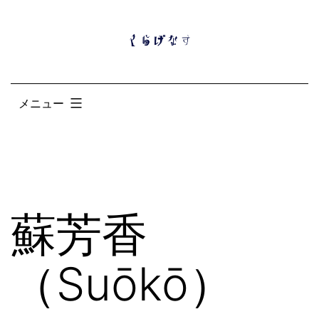
コ
ン
テ
ン
メニュー
ツ
へ
ス
キ
ッ
蘇芳香
プ
（Suōkō）