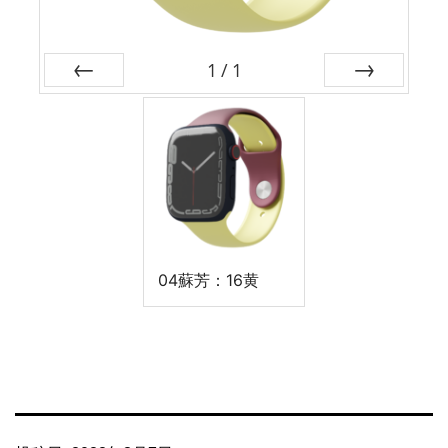
1
/
1
前
次
04蘇芳：16黄