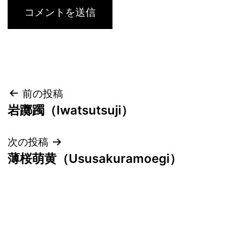
投
前の投稿
岩躑躅（Iwatsutsuji）
稿
ナ
次の投稿
薄桜萌黄（Ususakuramoegi）
ビ
ゲ
ー