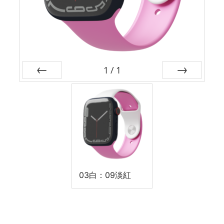
1
/
1
前
次
03白：09淡紅