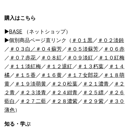
シ
ョ
購入はこちら
ン
▶︎
BASE
（ネットショップ）
▶︎個別商品ページ直リンク（
＃０１黒
／
＃０２淡鈍
／
＃０３白
／＃０４蘇芳
／
＃０５淡蘇芳
／
＃０６赤
／
＃０７赤花
／
＃０８紅
／
＃０９淡紅
／
＃１０紅梅
／
＃１１淡紅梅
／
＃１２退紅
／
＃１３朽葉
／
＃１４
橘
／
＃１５香
／
＃１６黄
／
＃１７女郎花
／
＃１８萌
黄
／
＃１９淡萌黄
／
＃２０松葉
／
＃２１濃青
／
＃２
２青
／
＃２３淡青
／
＃２４紺青
／
＃２５縹
／
＃２６
藍白
／
＃２７二藍
／
＃２８濃紫
／
＃２９紫
／
＃３０
薄色
）
知る・学ぶ