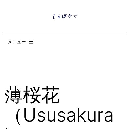
コ
ン
テ
ン
メニュー
ツ
へ
ス
キ
ッ
薄桜花
プ
（Ususakura