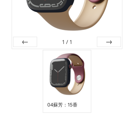
1
/
1
前
次
04蘇芳：15香