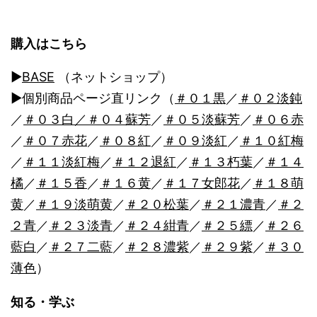
シ
ョ
購入はこちら
ン
▶︎
BASE
（ネットショップ）
▶︎個別商品ページ直リンク（
＃０１黒
／
＃０２淡鈍
／
＃０３白
／＃０４蘇芳
／
＃０５淡蘇芳
／
＃０６赤
／
＃０７赤花
／
＃０８紅
／
＃０９淡紅
／
＃１０紅梅
／
＃１１淡紅梅
／
＃１２退紅
／
＃１３朽葉
／
＃１４
橘
／
＃１５香
／
＃１６黄
／
＃１７女郎花
／
＃１８萌
黄
／
＃１９淡萌黄
／
＃２０松葉
／
＃２１濃青
／
＃２
２青
／
＃２３淡青
／
＃２４紺青
／
＃２５縹
／
＃２６
藍白
／
＃２７二藍
／
＃２８濃紫
／
＃２９紫
／
＃３０
薄色
）
知る・学ぶ