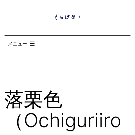
コ
ン
テ
ン
メニュー
ツ
へ
ス
キ
ッ
落栗色
プ
（Ochiguriiro