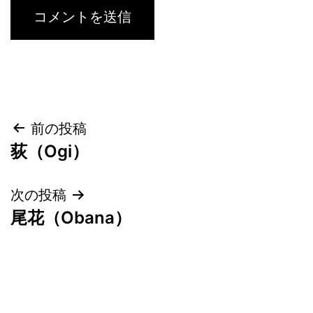
投
前の投稿
荻（Ogi）
稿
ナ
次の投稿
尾花（Obana）
ビ
ゲ
ー