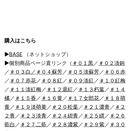
ゲ
ー
シ
ョ
購入はこちら
ン
▶︎
BASE
（ネットショップ）
▶︎個別商品ページ直リンク（
＃０１黒
／
＃０２淡鈍
／
＃０３白
／＃０４蘇芳
／
＃０５淡蘇芳
／
＃０６赤
／
＃０７赤花
／
＃０８紅
／
＃０９淡紅
／
＃１０紅梅
／
＃１１淡紅梅
／
＃１２退紅
／
＃１３朽葉
／
＃１４
橘
／
＃１５香
／
＃１６黄
／
＃１７女郎花
／
＃１８萌
黄
／
＃１９淡萌黄
／
＃２０松葉
／
＃２１濃青
／
＃２
２青
／
＃２３淡青
／
＃２４紺青
／
＃２５縹
／
＃２６
藍白
／
＃２７二藍
／
＃２８濃紫
／
＃２９紫
／
＃３０