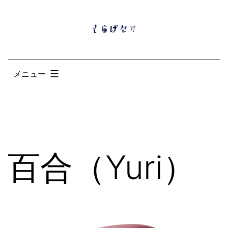
コ
ン
テ
ン
メニュー
ツ
へ
ス
キ
ッ
百合（Yuri）
プ