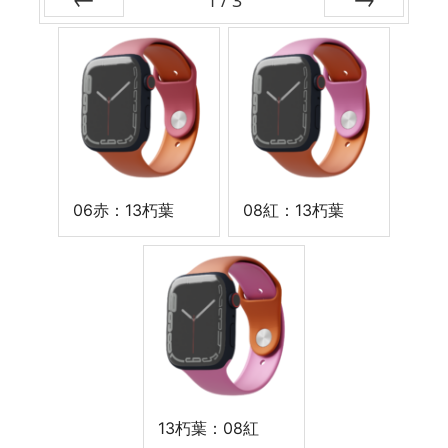
1
/
3
前
次
06赤：13朽葉
08紅：13朽葉
13朽葉：08紅