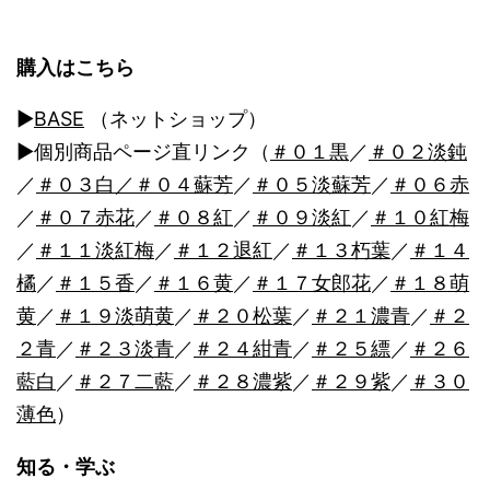
シ
ョ
購入はこちら
ン
▶︎
BASE
（ネットショップ）
▶︎個別商品ページ直リンク（
＃０１黒
／
＃０２淡鈍
／
＃０３白
／＃０４蘇芳
／
＃０５淡蘇芳
／
＃０６赤
／
＃０７赤花
／
＃０８紅
／
＃０９淡紅
／
＃１０紅梅
／
＃１１淡紅梅
／
＃１２退紅
／
＃１３朽葉
／
＃１４
橘
／
＃１５香
／
＃１６黄
／
＃１７女郎花
／
＃１８萌
黄
／
＃１９淡萌黄
／
＃２０松葉
／
＃２１濃青
／
＃２
２青
／
＃２３淡青
／
＃２４紺青
／
＃２５縹
／
＃２６
藍白
／
＃２７二藍
／
＃２８濃紫
／
＃２９紫
／
＃３０
薄色
）
知る・学ぶ