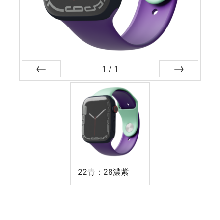
1
/
1
前
次
22青：28濃紫