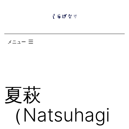
コ
ン
テ
ン
メニュー
ツ
へ
ス
キ
ッ
夏萩
プ
（Natsuhagi